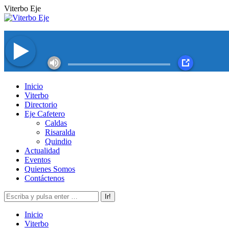
Saltar
Viterbo Eje
al
contenido
Facebook
Twitter
Instagram
YouTube
Inicio
page
page
page
page
Viterbo
opens
opens
opens
opens
Directorio
in
in
in
in
Eje Cafetero
new
new
new
new
Caldas
window
window
window
window
Risaralda
Quindio
Actualidad
Eventos
Quienes Somos
Contáctenos
Buscar:
Inicio
Viterbo