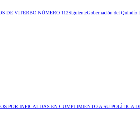
Publicación
OS DE VITERBO NÚMERO 112
Siguiente
Gobernación del Quindío l
siguiente:
OS POR INFICALDAS EN CUMPLIMIENTO A SU POLÌTICA D