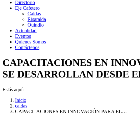
Directorio
Eje Cafetero
Caldas
Risaralda
Quindio
Actualidad
Eventos
Quienes Somos
Contáctenos
CAPACITACIONES EN INNOV
SE DESARROLLAN DESDE E
Estás aquí:
Inicio
caldas
CAPACITACIONES EN INNOVACIÓN PARA EL…