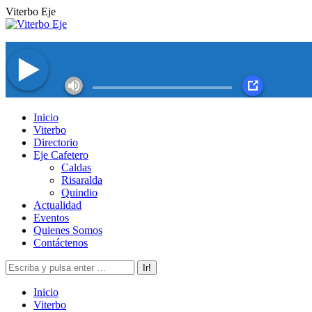
Saltar
Viterbo Eje
al
contenido
Facebook
Twitter
Instagram
YouTube
Inicio
page
page
page
page
Viterbo
opens
opens
opens
opens
Directorio
in
in
in
in
Eje Cafetero
new
new
new
new
Caldas
window
window
window
window
Risaralda
Quindio
Actualidad
Eventos
Quienes Somos
Contáctenos
Buscar:
Inicio
Viterbo