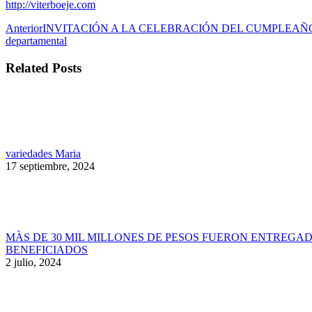
http://viterboeje.com
Navegación
Publicación
Anterior
INVITACIÓN A LA CELEBRACIÓN DEL CUMPLEAÑ
anterior:
departamental
entre
publicaciones
Related Posts
variedades Maria
17 septiembre, 2024
MÀS DE 30 MIL MILLONES DE PESOS FUERON ENTREGAD
BENEFICIADOS
2 julio, 2024