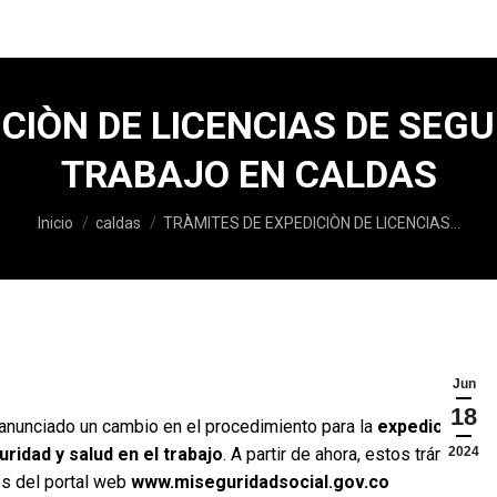
CIÒN DE LICENCIAS DE SEGU
TRABAJO EN CALDAS
Estás aquí:
Inicio
caldas
TRÀMITES DE EXPEDICIÒN DE LICENCIAS…
Jun
18
 anunciado un cambio en el procedimiento para la
expedición,
ridad y salud en el trabajo
. A partir de ahora, estos trámites
2024
és del portal web
www.miseguridadsocial.gov.co