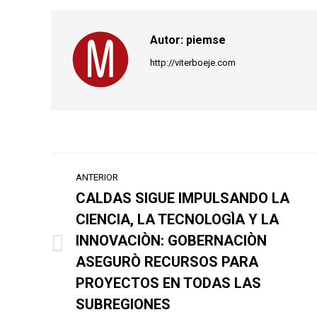
Autor:
piemse
http://viterboeje.com
Navegación
ANTERIOR
entre
CALDAS SIGUE IMPULSANDO LA
CIENCIA, LA TECNOLOGÌA Y LA
publicaciones
INNOVACIÒN: GOBERNACIÒN
Publicación
ASEGURÒ RECURSOS PARA
anterior:
PROYECTOS EN TODAS LAS
SUBREGIONES