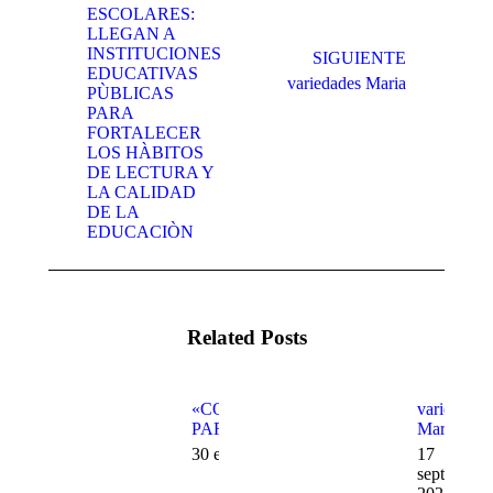
ESCOLARES:
LLEGAN A
INSTITUCIONES
SIGUIENTE
EDUCATIVAS
Publicación
Publicación
variedades Maria
PÙBLICAS
anterior:
siguiente:
PARA
FORTALECER
LOS HÀBITOS
DE LECTURA Y
LA CALIDAD
DE LA
EDUCACIÒN
Related Posts
«COMPUTADORES
variedades
PARA EDUCAR»
Maria
30 enero, 2025
17
septiembre