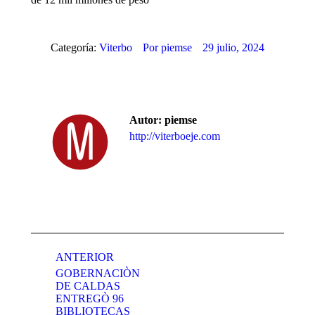
Categoría:
Viterbo
Por
piemse
29 julio, 2024
Autor:
piemse
http://viterboeje.com
Navegación
entre
ANTERIOR
GOBERNACIÒN
publicaciones
DE CALDAS
ENTREGÒ 96
BIBLIOTECAS