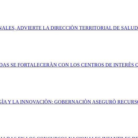
ALES, ADVIERTE LA DIRECCIÒN TERRITORIAL DE SALU
LDAS SE FORTALECERÀN CON LOS CENTROS DE INTERÈS 
GÌA Y LA INNOVACIÒN: GOBERNACIÒN ASEGURÒ RECURS