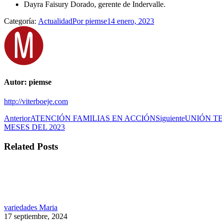
Dayra Faisury Dorado, gerente de Indervalle.
Categoría:
Actualidad
Por
piemse
14 enero, 2023
Autor:
piemse
http://viterboeje.com
Navegación
Publicación
Publicación
Anterior
ATENCIÓN FAMILIAS EN ACCIÓN
Siguiente
UNIÓN T
anterior:
siguiente:
MESES DEL 2023
entre
publicaciones
Related Posts
variedades Maria
17 septiembre, 2024