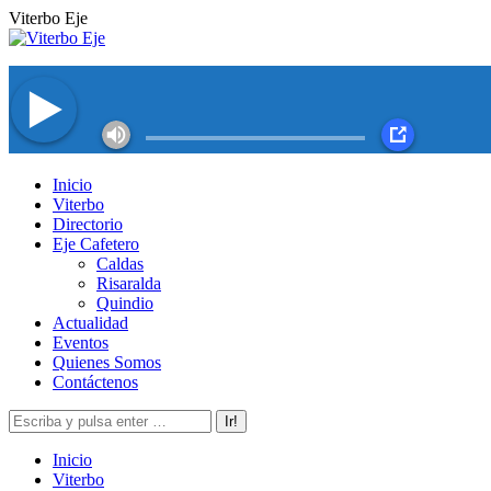
Saltar
Viterbo Eje
al
contenido
Facebook
Twitter
Instagram
YouTube
Inicio
page
page
page
page
Viterbo
opens
opens
opens
opens
Directorio
in
in
in
in
Eje Cafetero
new
new
new
new
Caldas
window
window
window
window
Risaralda
Quindio
Actualidad
Eventos
Quienes Somos
Contáctenos
Buscar:
Inicio
Viterbo