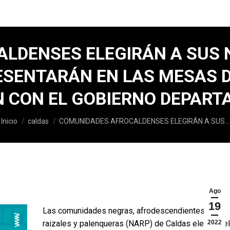
LDENSES ELEGIRÁN A SUS 
ESENTARÁN EN LAS MESAS 
N CON EL GOBIERNO DEPAR
Estás aquí:
Inicio
caldas
COMUNIDADES AFROCALDENSES ELEGIRÁN A SUS…
Ago
19
Las comunidades negras, afrodescendientes,
raizales y palenqueras (NARP) de Caldas elegirán el
2022