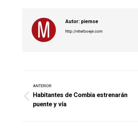
Autor:
piemse
http://viterboeje.com
Navegación
ANTERIOR
entre
Habitantes de Combia estrenarán
Publicación
publicaciones
puente y vía
anterior: