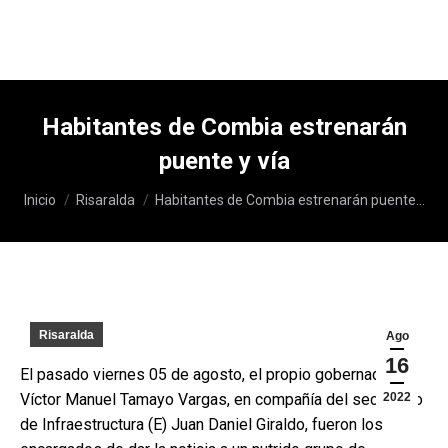
Habitantes de Combia estrenarán
puente y vía
Estás aquí:
Inicio
Risaralda
Habitantes de Combia estrenarán puente…
Risaralda
Ago
16
El pasado viernes 05 de agosto, el propio gobernador
Víctor Manuel Tamayo Vargas, en compañía del secretario
2022
de Infraestructura (E) Juan Daniel Giraldo, fueron los