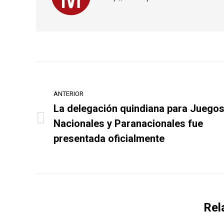
Navegación
entre
ANTERIOR
La delegación quindiana para Juego
publicaciones
Nacionales y Paranacionales fue
Publicación
anterior:
presentada oficialmente
Rel