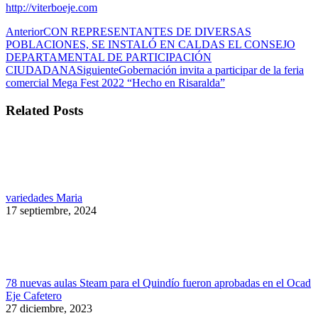
http://viterboeje.com
Navegación
Publicación
Anterior
CON REPRESENTANTES DE DIVERSAS
anterior:
POBLACIONES, SE INSTALÓ EN CALDAS EL CONSEJO
entre
DEPARTAMENTAL DE PARTICIPACIÓN
publicaciones
Publicación
CIUDADANA
Siguiente
Gobernación invita a participar de la feria
siguiente:
comercial Mega Fest 2022 “Hecho en Risaralda”
Related Posts
variedades Maria
17 septiembre, 2024
78 nuevas aulas Steam para el Quindío fueron aprobadas en el Ocad
Eje Cafetero
27 diciembre, 2023