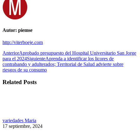
Autor:
piemse
http://viterboeje.com
Navegación
Publicación
Anterior
Aprobado presupuesto del Hospital Universitario San Jorge
anterior:
Publicación
para el 2024
Siguiente
Aprenda a identificar los licores de
entre
siguiente:
contrabando y adulterados; Territorial de Salud advierte sobre
publicaciones
riesgos de su consumo
Related Posts
variedades Maria
17 septiembre, 2024