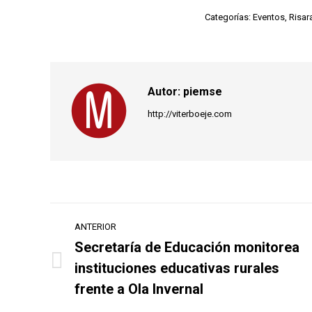
Categorías:
Eventos
,
Risar
Autor:
piemse
http://viterboeje.com
Navegación
ANTERIOR
entre
Secretaría de Educación monitorea
instituciones educativas rurales
Publicación
publicaciones
anterior:
frente a Ola Invernal