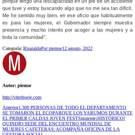
porque tengo una discapacidad en un pie de un accidente
que tuve y estoy buscando algo que no me sea tan difícil.
Me he sentido muy bien, en ese oficio que habitualmente
es para las mujeres, el Gobernador siempre muestra
presencia y mucho interés por acoger a las mujeres y a
toda la comunidad”.
Categoría:
Risaralda
Por
piemse
12 agosto, 2022
Autor:
piemse
http://viterboeje.com
Navegación
Publicación
Anterior
1.300 PERSONAS DE TODO EL DEPARTAMENTO
anterior:
SE TOMARON EL ECOPARQUE LOS YARUMOS DURANTE
entre
Publicación
EL PRIMER CALDAS JOVEN FEST
Siguiente
¡HISTÓRICO!
publicaciones
siguiente:
QUINDÍO SEDE DEL ENCUENTRO MUNDIAL DE
MUJERES CAFETERAS: ACOMPAÑA OFICINA DE LA
GESTORA SOCIAL