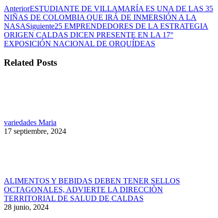
Navegación
Publicación
Anterior
ESTUDIANTE DE VILLAMARÍA ES UNA DE LAS 35
anterior:
NIÑAS DE COLOMBIA QUE IRÁ DE INMERSIÓN A LA
entre
Publicación
NASA
Siguiente
25 EMPRENDEDORES DE LA ESTRATEGIA
publicaciones
siguiente:
ORIGEN CALDAS DICEN PRESENTE EN LA 17°
EXPOSICIÓN NACIONAL DE ORQUÍDEAS
Related Posts
variedades Maria
17 septiembre, 2024
ALIMENTOS Y BEBIDAS DEBEN TENER SELLOS
OCTAGONALES, ADVIERTE LA DIRECCIÒN
TERRITORIAL DE SALUD DE CALDAS
28 junio, 2024