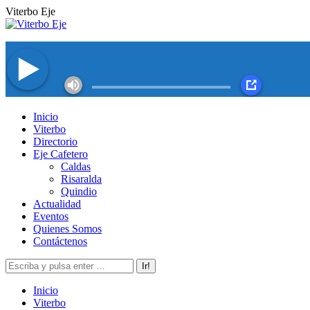
Saltar
Viterbo Eje
al
contenido
Facebook
Twitter
Instagram
YouTube
Inicio
page
page
page
page
Viterbo
opens
opens
opens
opens
Directorio
in
in
in
in
Eje Cafetero
new
new
new
new
Caldas
window
window
window
window
Risaralda
Quindio
Actualidad
Eventos
Quienes Somos
Contáctenos
Buscar:
Inicio
Viterbo