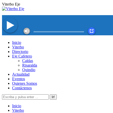
Saltar
Viterbo Eje
al
contenido
Facebook
Twitter
Instagram
YouTube
Inicio
page
page
page
page
Viterbo
opens
opens
opens
opens
Directorio
in
in
in
in
Eje Cafetero
new
new
new
new
Caldas
window
window
window
window
Risaralda
Quindio
Actualidad
Eventos
Quienes Somos
Contáctenos
Buscar:
Inicio
Viterbo