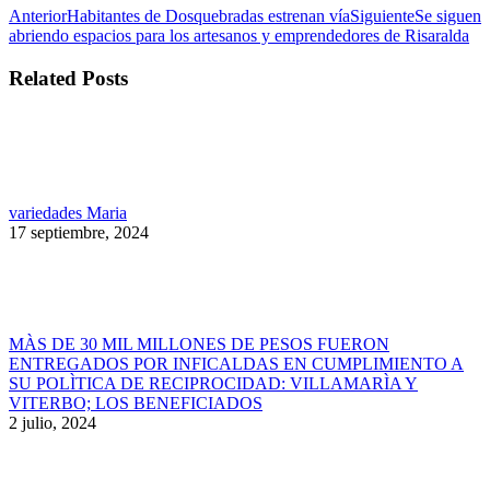
Navegación
Publicación
Publicació
Anterior
Habitantes de Dosquebradas estrenan vía
Siguiente
Se siguen
anterior:
siguiente:
abriendo espacios para los artesanos y emprendedores de Risaralda
entre
publicaciones
Related Posts
variedades Maria
17 septiembre, 2024
MÀS DE 30 MIL MILLONES DE PESOS FUERON
ENTREGADOS POR INFICALDAS EN CUMPLIMIENTO A
SU POLÌTICA DE RECIPROCIDAD: VILLAMARÌA Y
VITERBO; LOS BENEFICIADOS
2 julio, 2024