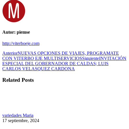
Autor:
piemse
http://viterboeje.com
Navegación
Publicación
Anterior
NUEVAS OPCIONES DE VIAJES, PROGRAMATE
anterior:
Publicación
CON VITERBO EJE MULTISERVICIOS
Siguiente
INVITACIÓN
entre
siguiente:
ESPECIAL DEL GOBERNADOR DE CALDAS; LUIS
publicaciones
CARLOS VELASQUEZ CARDONA
Related Posts
variedades Maria
17 septiembre, 2024