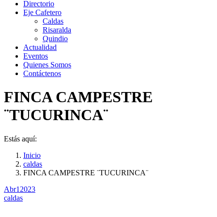
Directorio
Eje Cafetero
Caldas
Risaralda
Quindio
Actualidad
Eventos
Quienes Somos
Contáctenos
FINCA CAMPESTRE
¨TUCURINCA¨
Estás aquí:
Inicio
caldas
FINCA CAMPESTRE ¨TUCURINCA¨
Abr
1
2023
caldas