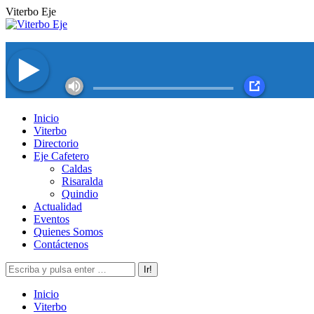
Saltar
Viterbo Eje
al
contenido
Facebook
Twitter
Instagram
YouTube
Inicio
page
page
page
page
Viterbo
opens
opens
opens
opens
Directorio
in
in
in
in
Eje Cafetero
new
new
new
new
Caldas
window
window
window
window
Risaralda
Quindio
Actualidad
Eventos
Quienes Somos
Contáctenos
Buscar:
Inicio
Viterbo