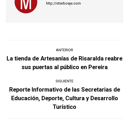
http://viterboeje.com
Navegación
ANTERIOR
entre
La tienda de Artesanías de Risaralda reabre
Publicación
sus puertas al público en Pereira
publicaciones
anterior:
SIGUIENTE
Reporte Informativo de las Secretarias de
Educación, Deporte, Cultura y Desarrollo
Publicación
siguiente:
Turístico