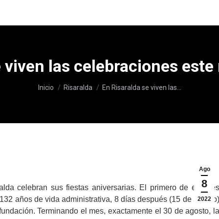
e viven las celebraciones este
Estás aquí:
Inicio
Risaralda
En Risaralda se viven las…
Ago
8
da celebran sus fiestas aniversarias. El primero de ellos e
2 años de vida administrativa, 8 días después (15 de agosto
2022
 fundación. Terminando el mes, exactamente el 30 de agosto, l