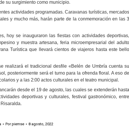
 de su surgimiento como municipio.
entes actividades programadas. Caravanas turísticas, mercado
icales y mucho más, harán parte de la conmemoración en las 
s, hoy se inauguraron las fiestas con actividades deportivas
esino y muestra artesana, feria microempresarial del adult
na Turística que llevará cientos de viajeros hasta este bell
 realizará el tradicional desfile «Belén de Umbría cuenta s
ol, posteriormente será el turno para la ofrenda floral. A eso d
olarios y a las 2:00 actos culturales en el teatro municipal.
rancarán desde el 19 de agosto, las cuales se extenderán hast
ividades deportivas y culturales, festival gastronómico, entr
 Risaralda.
a
Por
piemse
8 agosto, 2022