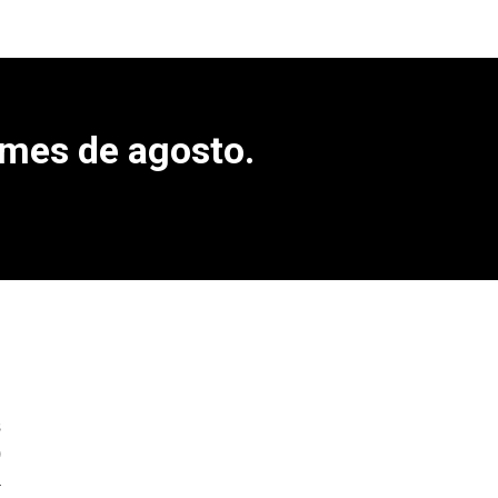
 mes de agosto.
s
)
a