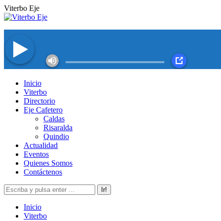
Saltar
Viterbo Eje
al
contenido
Facebook
Twitter
Instagram
YouTube
Inicio
page
page
page
page
Viterbo
opens
opens
opens
opens
Directorio
in
in
in
in
Eje Cafetero
new
new
new
new
Caldas
window
window
window
window
Risaralda
Quindio
Actualidad
Eventos
Quienes Somos
Contáctenos
Buscar:
Inicio
Viterbo