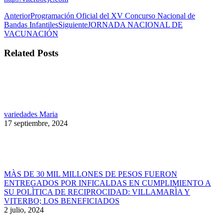
Navegación
Publicación
Anterior
Programación Oficial del XV Concurso Nacional de
anterior:
Publicación
Bandas Infantiles
Siguiente
JORNADA NACIONAL DE
entre
siguiente:
VACUNACIÓN
publicaciones
Related Posts
variedades Maria
17 septiembre, 2024
MÀS DE 30 MIL MILLONES DE PESOS FUERON
ENTREGADOS POR INFICALDAS EN CUMPLIMIENTO A
SU POLÌTICA DE RECIPROCIDAD: VILLAMARÌA Y
VITERBO; LOS BENEFICIADOS
2 julio, 2024