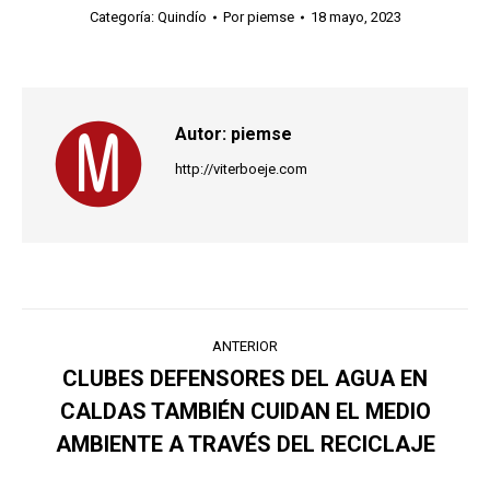
Categoría:
Quindío
Por
piemse
18 mayo, 2023
Autor:
piemse
http://viterboeje.com
Navegación
ANTERIOR
entre
CLUBES DEFENSORES DEL AGUA EN
CALDAS TAMBIÉN CUIDAN EL MEDIO
Publicación
publicaciones
anterior:
AMBIENTE A TRAVÉS DEL RECICLAJE