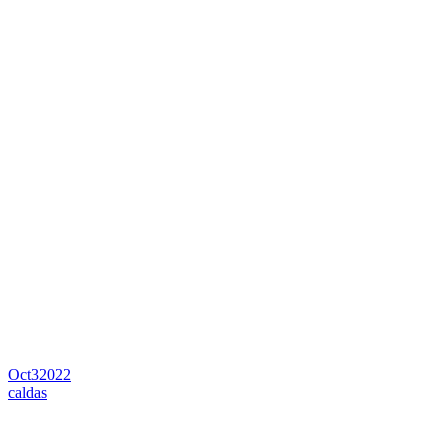
Oct
3
2022
caldas