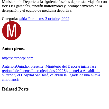
Ministerio de Deporte, a la siguiente fase los deportistas viajarán con
todas las garantías, tendrán uniformidad y acompañamiento de la
delegación y el equipo de medicina deportiva.
Categoría:
caldas
Por
piemse
3 octubre, 2022
Autor:
piemse
http://viterboeje.com
Navegación
Publicación
Anterior
¡Quindío, presente! Ministerio del Deporte inicia fase
anterior:
Publicación
regional de Juegos Intercolegiados 2022
Siguiente
La Alcaldía de
entre
siguiente:
Viterbo y el Hospital San José, celebran la llegada de una nueva
publicaciones
ambulancia.
Related Posts