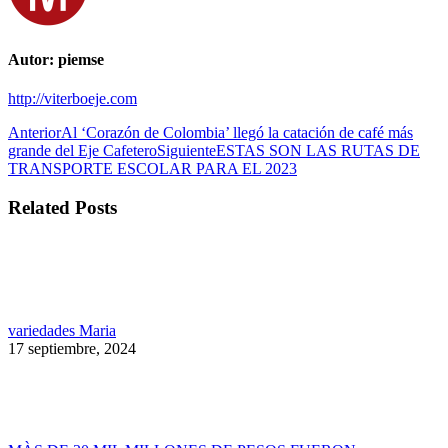
Autor:
piemse
http://viterboeje.com
Navegación
Publicación
Anterior
Al ‘Corazón de Colombia’ llegó la catación de café más
anterior:
Publicación
grande del Eje Cafetero
Siguiente
ESTAS SON LAS RUTAS DE
entre
siguiente:
TRANSPORTE ESCOLAR PARA EL 2023
publicaciones
Related Posts
variedades Maria
17 septiembre, 2024