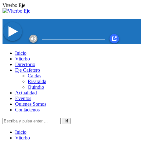
Saltar
Viterbo Eje
al
contenido
Facebook
Twitter
Instagram
YouTube
Inicio
page
page
page
page
Viterbo
opens
opens
opens
opens
Directorio
in
in
in
in
Eje Cafetero
new
new
new
new
Caldas
window
window
window
window
Risaralda
Quindio
Actualidad
Eventos
Quienes Somos
Contáctenos
Buscar:
Inicio
Viterbo