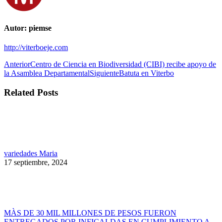
Autor:
piemse
http://viterboeje.com
Navegación
Publicación
Anterior
Centro de Ciencia en Biodiversidad (CIBI) recibe apoyo de
anterior:
Publicación
la Asamblea Departamental
Siguiente
Batuta en Viterbo
entre
siguiente:
publicaciones
Related Posts
variedades Maria
17 septiembre, 2024
MÀS DE 30 MIL MILLONES DE PESOS FUERON
ENTREGADOS POR INFICALDAS EN CUMPLIMIENTO A