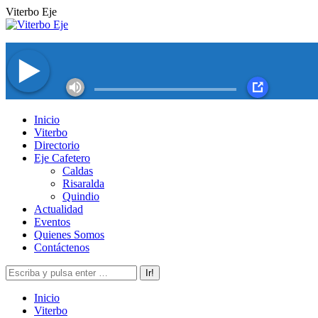
Saltar
Viterbo Eje
al
contenido
Facebook
Twitter
Instagram
YouTube
Inicio
page
page
page
page
Viterbo
opens
opens
opens
opens
Directorio
in
in
in
in
Eje Cafetero
new
new
new
new
Caldas
window
window
window
window
Risaralda
Quindio
Actualidad
Eventos
Quienes Somos
Contáctenos
Buscar:
Inicio
Viterbo