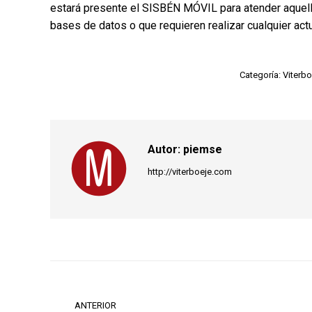
estará presente el SISBÉN MÓVIL para atender aquell
bases de datos o que requieren realizar cualquier act
Categoría:
Viterbo
Autor:
piemse
http://viterboeje.com
Navegación
entre
ANTERIOR