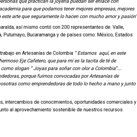
rsonas que practican la joyería puedan ser enlace con
a academia para que podamos tener mejores empresas, mejores
n este arte que seguramente lo hacen con mucho amor y pasión
saralda, así mismo contó con 200 representantes de: Valle,
osta, Putumayo, Bucaramanga y de países como: México, Estados
 trabajo en Artesanías de Colombia
“ Estamos aquí, en este
ermoso Eje Cafetero, que para mí es la tacita de té de
ne como slogan “ Joyas para soñar con olor a Colombia”….
edoras, porque fuimos convocadas por Artesanías de
nosotras como emprendedoras de todo lo hecho a mano y junto
jes, intercambios de conocimientos, oportunidades comerciales y
 junto al aprovechamiento sostenible de nuestros recursos