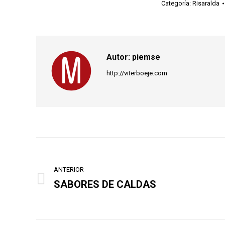
Categoría:
Risaralda
Autor:
piemse
http://viterboeje.com
Navegación
entre
ANTERIOR
SABORES DE CALDAS
Publicación
publicaciones
anterior: