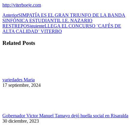
http://viterboeje.com
Navegación
Publicación
Anterior
SIMPATÍA ES EL GRAN TRIUNFO DE LA BANDA
anterior:
SINFÓNICA ESTUDIANTIL I.E. NAZARIO
entre
Publicación
RESTREPO
Siguiente
LLEGA EL CONCURSO ¨CAFÉS DE
publicaciones
siguiente:
ALTA CALIDAD¨ VITERBO
Related Posts
variedades Maria
17 septiembre, 2024
Gobernador Victor Manuel Tamayo dejó huella social en Risaralda
30 diciembre, 2023