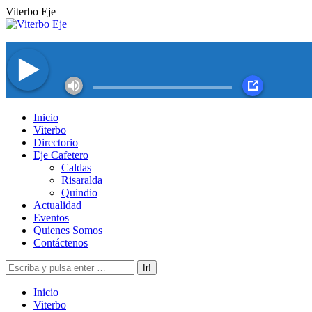
Saltar
Viterbo Eje
al
contenido
Facebook
Twitter
Instagram
YouTube
Inicio
page
page
page
page
Viterbo
opens
opens
opens
opens
Directorio
in
in
in
in
Eje Cafetero
new
new
new
new
Caldas
window
window
window
window
Risaralda
Quindio
Actualidad
Eventos
Quienes Somos
Contáctenos
Buscar:
Inicio
Viterbo