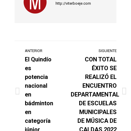
http://viterboeje.com
Navegación
ANTERIOR
SIGUIENTE
entre
El Quindío
CON TOTAL
es
ÉXITO SE
publicaciones
potencia
REALIZÓ EL
nacional
ENCUENTRO
en
DEPARTAMENTAL
Publicación
Publicación
anterior:
siguiente:
bádminton
DE ESCUELAS
en
MUNICIPALES
categoría
DE MÚSICA DE
júnior
CALDAS 2022