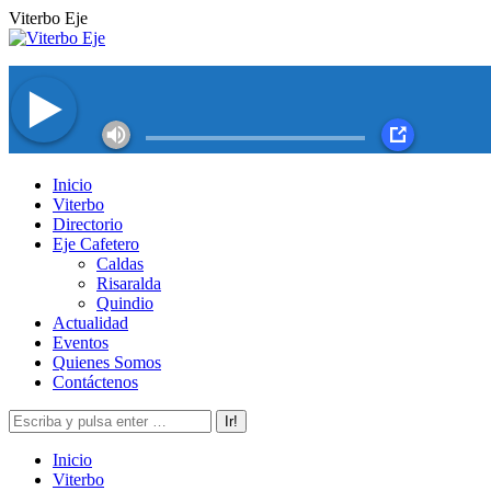
Saltar
Viterbo Eje
al
contenido
Facebook
Twitter
Instagram
YouTube
Inicio
page
page
page
page
Viterbo
opens
opens
opens
opens
Directorio
in
in
in
in
Eje Cafetero
new
new
new
new
Caldas
window
window
window
window
Risaralda
Quindio
Actualidad
Eventos
Quienes Somos
Contáctenos
Buscar:
Inicio
Viterbo