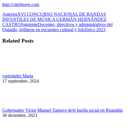
http://viterboeje.com
Navegación
Publicación
Anterior
XVI CONCURSO NACIONAL DE BANDAS
anterior:
INFANTILES DE MÚSICA GERMÁN HERNÁNDEZ
entre
Publicación
CASTRO
Siguiente
Docentes, directivos y administrativos del
publicaciones
siguiente:
Quindío, brillaron en encuentro cultural y folclórico 2023
Related Posts
variedades Maria
17 septiembre, 2024
Gobernador Victor Manuel Tamayo dejó huella social en Risaralda
30 diciembre, 2023