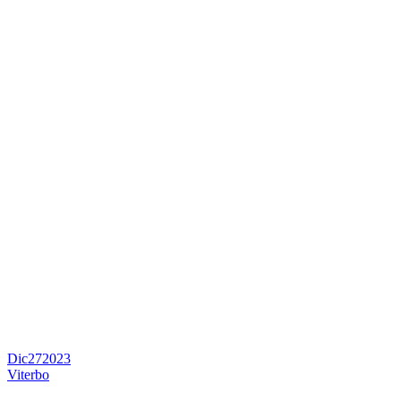
Dic
27
2023
Viterbo