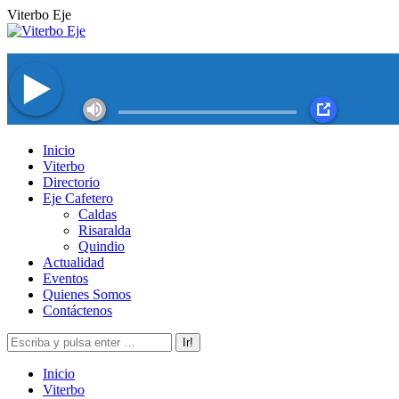
Saltar
Viterbo Eje
al
contenido
Facebook
Twitter
Instagram
YouTube
Inicio
page
page
page
page
Viterbo
opens
opens
opens
opens
Directorio
in
in
in
in
Eje Cafetero
new
new
new
new
Caldas
window
window
window
window
Risaralda
Quindio
Actualidad
Eventos
Quienes Somos
Contáctenos
Buscar:
Inicio
Viterbo