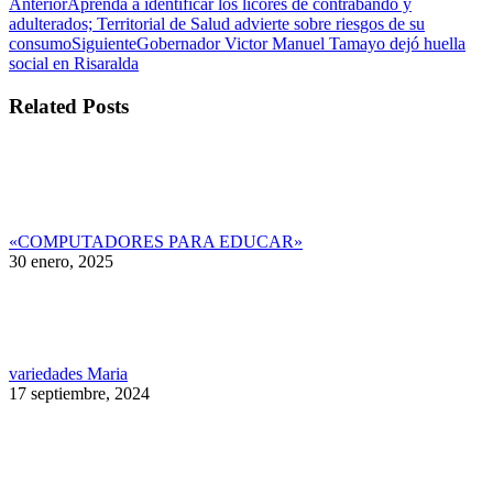
Navegación
Publicación
Anterior
Aprenda a identificar los licores de contrabando y
anterior:
adulterados; Territorial de Salud advierte sobre riesgos de su
entre
Publicación
consumo
Siguiente
Gobernador Victor Manuel Tamayo dejó huella
publicaciones
siguiente:
social en Risaralda
Related Posts
«COMPUTADORES PARA EDUCAR»
30 enero, 2025
variedades Maria
17 septiembre, 2024