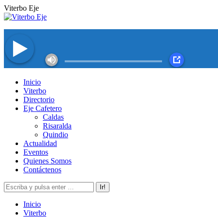
Saltar
Viterbo Eje
al
contenido
Facebook
Twitter
Instagram
YouTube
Inicio
page
page
page
page
Viterbo
opens
opens
opens
opens
Directorio
in
in
in
in
Eje Cafetero
new
new
new
new
Caldas
window
window
window
window
Risaralda
Quindio
Actualidad
Eventos
Quienes Somos
Contáctenos
Buscar:
Inicio
Viterbo