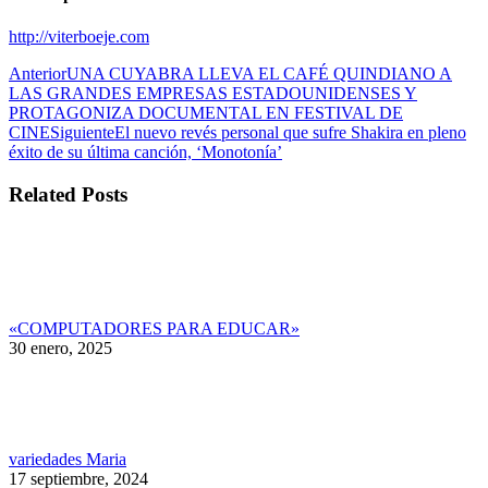
http://viterboeje.com
Navegación
Publicación
Anterior
UNA CUYABRA LLEVA EL CAFÉ QUINDIANO A
anterior:
LAS GRANDES EMPRESAS ESTADOUNIDENSES Y
entre
PROTAGONIZA DOCUMENTAL EN FESTIVAL DE
publicaciones
Publicación
CINE
Siguiente
El nuevo revés personal que sufre Shakira en pleno
siguiente:
éxito de su última canción, ‘Monotonía’
Related Posts
«COMPUTADORES PARA EDUCAR»
30 enero, 2025
variedades Maria
17 septiembre, 2024