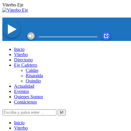
Saltar
Viterbo Eje
al
contenido
Facebook
Twitter
Instagram
YouTube
Inicio
page
page
page
page
Viterbo
opens
opens
opens
opens
Directorio
in
in
in
in
Eje Cafetero
new
new
new
new
Caldas
window
window
window
window
Risaralda
Quindio
Actualidad
Eventos
Quienes Somos
Contáctenos
Buscar:
Inicio
Viterbo