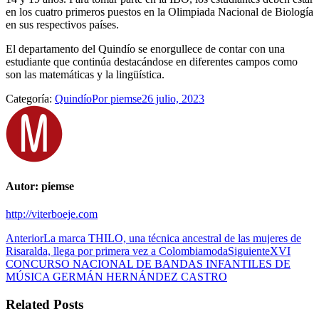
en los cuatro primeros puestos en la Olimpiada Nacional de Biología
en sus respectivos países.
El departamento del Quindío se enorgullece de contar con una
estudiante que continúa destacándose en diferentes campos como
son las matemáticas y la lingüística.
Categoría:
Quindío
Por
piemse
26 julio, 2023
Autor:
piemse
http://viterboeje.com
Navegación
Publicación
Anterior
La marca THILO, una técnica ancestral de las mujeres de
anterior:
Publicació
Risaralda, llega por primera vez a Colombiamoda
Siguiente
XVI
entre
siguiente:
CONCURSO NACIONAL DE BANDAS INFANTILES DE
publicaciones
MÚSICA GERMÁN HERNÁNDEZ CASTRO
Related Posts