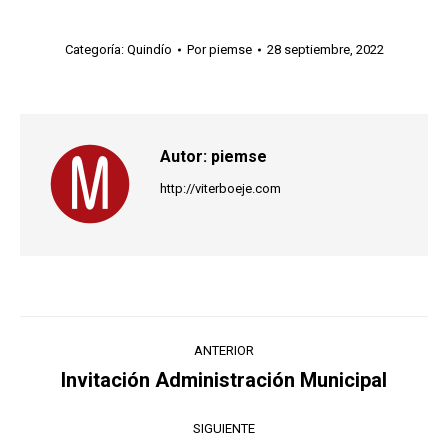
Categoría:
Quindío
Por
piemse
28 septiembre, 2022
Autor:
piemse
http://viterboeje.com
Navegación
ANTERIOR
entre
Invitación Administración Municipal
Publicación
anterior:
publicaciones
SIGUIENTE