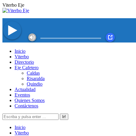
Saltar
Viterbo Eje
al
contenido
Facebook
Twitter
Instagram
YouTube
Inicio
page
page
page
page
Viterbo
opens
opens
opens
opens
Directorio
in
in
in
in
Eje Cafetero
new
new
new
new
Caldas
window
window
window
window
Risaralda
Quindio
Actualidad
Eventos
Quienes Somos
Contáctenos
Buscar:
Inicio
Viterbo