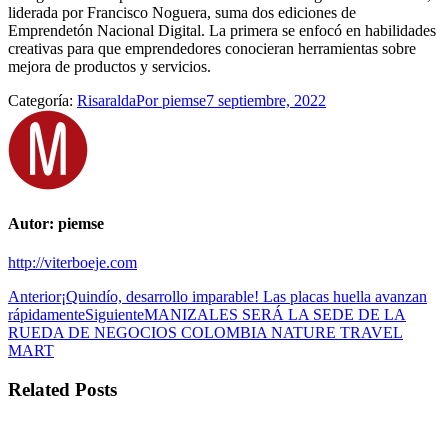
liderada por Francisco Noguera, suma dos ediciones de
Emprendetón Nacional Digital. La primera se enfocó en habilidades
creativas para que emprendedores conocieran herramientas sobre
mejora de productos y servicios.
Categoría:
Risaralda
Por
piemse
7 septiembre, 2022
Autor:
piemse
http://viterboeje.com
Navegación
Publicación
Anterior
¡Quindío, desarrollo imparable! Las placas huella avanzan
anterior:
Publicación
rápidamente
Siguiente
MANIZALES SERÁ LA SEDE DE LA
entre
siguiente:
RUEDA DE NEGOCIOS COLOMBIA NATURE TRAVEL
publicaciones
MART
Related Posts