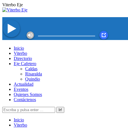
Saltar
Viterbo Eje
al
contenido
Facebook
Twitter
Instagram
YouTube
Inicio
page
page
page
page
Viterbo
opens
opens
opens
opens
Directorio
in
in
in
in
Eje Cafetero
new
new
new
new
Caldas
window
window
window
window
Risaralda
Quindio
Actualidad
Eventos
Quienes Somos
Contáctenos
Buscar:
Inicio
Viterbo