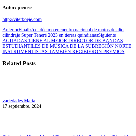
Autor:
piemse
http://viterboeje.com
Navegación
Publicación
Anterior
Finalizó el décimo encuentro nacional de motos de alto
anterior:
Publicaci
cilindraje Super Teneré 2023 en tierras quindianas
Siguiente
entre
siguiente:
AGUADAS TIENE AL MEJOR DIRECTOR DE BANDAS
publicaciones
ESTUDIANTILES DE MÚSICA DE LA SUBREGIÓN NORTE,
INSTRUMENTISTAS TAMBIÉN RECIBIERON PREMIOS
Related Posts
variedades Maria
17 septiembre, 2024