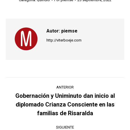
Autor:
piemse
http://viterboeje.com
Navegación
ANTERIOR
entre
Gobernación y Uniminuto dan inicio al
diplomado Crianza Consciente en las
Publicación
publicaciones
anterior:
familias de Risaralda
SIGUIENTE