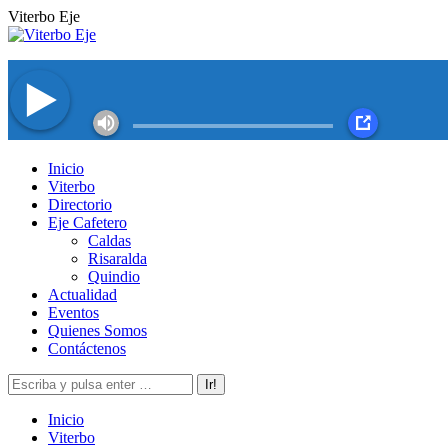
Saltar
Viterbo Eje
al
contenido
Facebook
Twitter
Instagram
YouTube
Inicio
page
page
page
page
Viterbo
opens
opens
opens
opens
Directorio
in
in
in
in
Eje Cafetero
new
new
new
new
Caldas
window
window
window
window
Risaralda
Quindio
Actualidad
Eventos
Quienes Somos
Contáctenos
Buscar:
Inicio
Viterbo