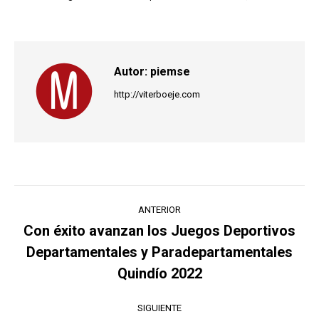
Autor:
piemse
http://viterboeje.com
Navegación
ANTERIOR
entre
Con éxito avanzan los Juegos Deportivos
Departamentales y Paradepartamentales
Publicación
publicaciones
anterior:
Quindío 2022
SIGUIENTE