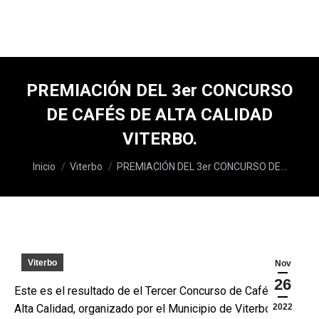
PREMIACIÓN DEL 3er CONCURSO
DE CAFÉS DE ALTA CALIDAD
VITERBO.
Estás aquí:
Inicio
Viterbo
PREMIACIÓN DEL 3er CONCURSO DE…
Viterbo
Nov
26
Este es el resultado de el Tercer Concurso de Cafés de
Alta Calidad, organizado por el Municipio de Viterbo y el
2022