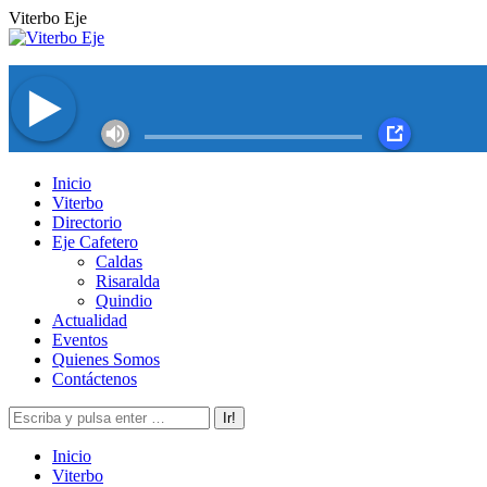
Saltar
Viterbo Eje
al
contenido
Facebook
Twitter
Instagram
YouTube
Inicio
page
page
page
page
Viterbo
opens
opens
opens
opens
Directorio
in
in
in
in
Eje Cafetero
new
new
new
new
Caldas
window
window
window
window
Risaralda
Quindio
Actualidad
Eventos
Quienes Somos
Contáctenos
Buscar:
Inicio
Viterbo