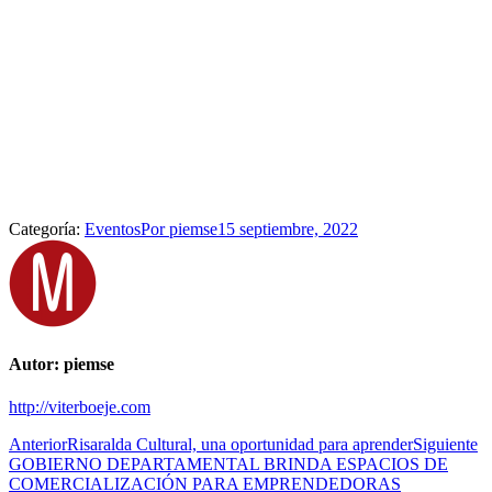
Categoría:
Eventos
Por
piemse
15 septiembre, 2022
Autor:
piemse
http://viterboeje.com
Navegación
Publicación
Pu
Anterior
Risaralda Cultural, una oportunidad para aprender
Siguiente
anterior:
si
GOBIERNO DEPARTAMENTAL BRINDA ESPACIOS DE
entre
COMERCIALIZACIÓN PARA EMPRENDEDORAS